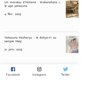
Un morceau d’Histoire : Wakanohana I,
le 45e yokozuna
4 févr. 2025
Yokozuna Hoshoryu : le dohyo-iri au
temple Meiji
31 janv. 2025
Yokozuna Hoshoryu : la corde blanche
Facebook
Instagram
Twitter
est prête !
30 janv. 2025