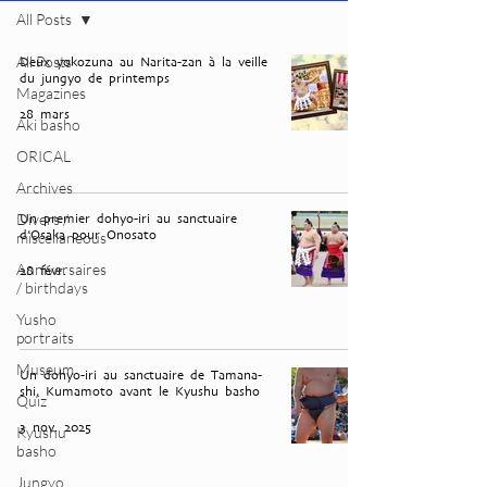
All Posts
All Posts
Deux yokozuna au Narita-zan à la veille
du jungyo de printemps
Magazines
28 mars
Aki basho
ORICAL
Archives
Divers /
Un premier dohyo-iri au sanctuaire
d’Osaka pour Onosato
miscellaneous
Anniversaires
28 févr.
/ birthdays
Yusho
portraits
Museum
Un dohyo-iri au sanctuaire de Tamana-
shi, Kumamoto avant le Kyushu basho
Quiz
3 nov. 2025
Kyushu
basho
Jungyo