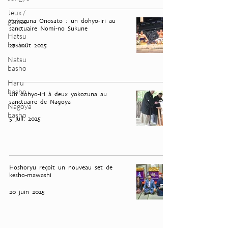
Jeux /
games
Yokozuna Onosato : un dohyo-iri au
sanctuaire Nomi-no Sukune
Hatsu
basho
27 août 2025
Natsu
basho
Haru
basho
Un dohyo-iri à deux yokozuna au
sanctuaire de Nagoya
Nagoya
basho
5 juil. 2025
Hoshoryu reçoit un nouveau set de
kesho-mawashi
20 juin 2025