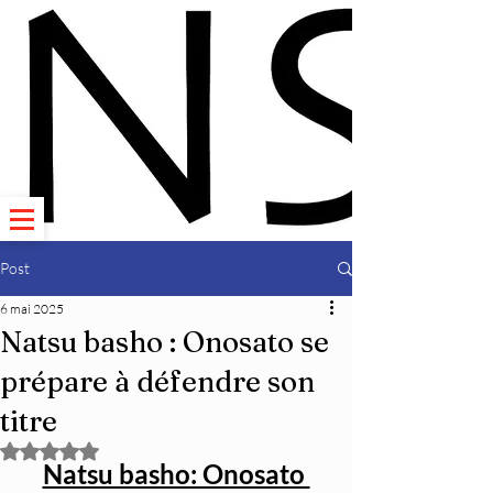
Post
6 mai 2025
Natsu basho : Onosato se
prépare à défendre son
titre
Noté NaN étoiles sur 5.
Natsu basho: Onosato 