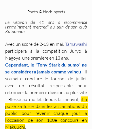
Photo © Hochi sports
Le vétéran de 41 ans a recommencé 
l'entraînement mercredi au sein de son club 
Kataonami.
Avec un score de 2-13 en mai, 
Tamawashi
participera à la compétition Juryo à 
Nagoya, une première en 13 ans.
Cependant, le "Tony Stark du sumo" ne 
se considérera jamais comme vaincu
 : il 
souhaite conclure le tournoi de juillet 
avec un résultat respectable pour 
retrouver la première division au plus vite 
! 
Blessé au mollet depuis la mi-avril, 
il a 
puisé sa force dans les acclamations du 
public pour revenir chaque jour à 
l'occasion de son 100e concours en 
Makuuchi
.