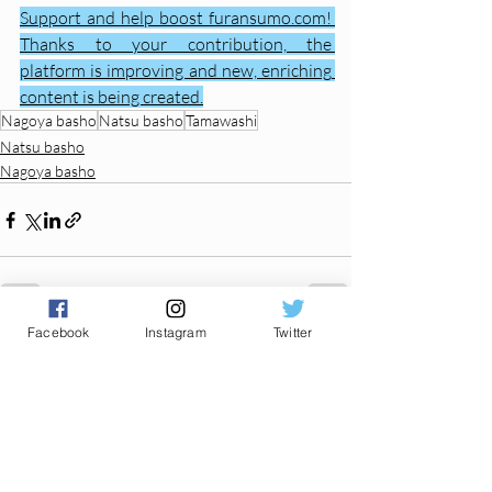
Support and help boost furansumo.com! 
Thanks to your contribution, the 
platform is improving and new, enriching 
content is being created.
Nagoya basho
Natsu basho
Tamawashi
Natsu basho
Nagoya basho
Facebook
Instagram
Twitter
Posts récents
Voir tout