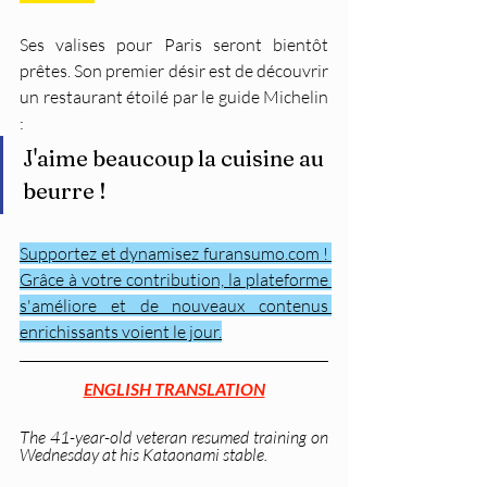
Ses valises pour Paris seront bientôt 
prêtes. Son premier désir est de découvrir 
un restaurant étoilé par le guide Michelin 
:
J'aime beaucoup la cuisine au 
beurre !
Supportez et dynamisez furansumo.com ! 
Grâce à votre contribution, la plateforme 
s'améliore et de nouveaux contenus 
enrichissants voient le jour.
ENGLISH TRANSLATION
The 41-year-old veteran resumed training on 
Wednesday at his Kataonami stable.