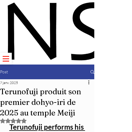
Post
7 janv. 2025
Terunofuji produit son
premier dohyo-iri de
2025 au temple Meiji
Noté NaN étoiles sur 5.
Terunofuji performs his 