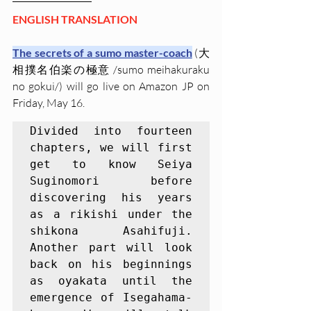
ENGLISH TRANSLATION
The secrets of a sumo master-coach
 (大
相撲名伯楽の極意 /sumo meihakuraku 
no gokui/) will go live on Amazon JP on 
Friday, May 16.
Divided into fourteen 
chapters, we will first 
get to know Seiya 
Suginomori before 
discovering his years 
as a rikishi under the 
shikona Asahifuji. 
Another part will look 
back on his beginnings 
as oyakata until the 
emergence of Isegahama-