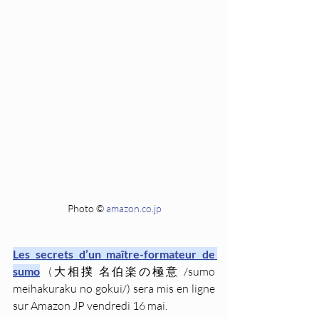
Photo © 
amazon.co.jp
Les secrets d’un maître-formateur de 
sumo
  (大相撲 名伯楽の極意 /sumo 
meihakuraku no gokui/) sera mis en ligne 
sur Amazon JP vendredi 16 mai.