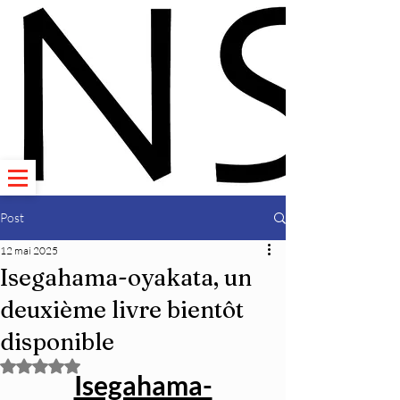
Post
12 mai 2025
Isegahama-oyakata, un
deuxième livre bientôt
disponible
Noté NaN étoiles sur 5.
Isegahama-