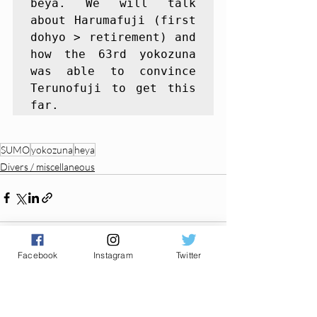
beya. We will talk 
about Harumafuji (first 
dohyo > retirement) and 
how the 63rd yokozuna 
was able to convince 
Terunofuji to get this 
far.
SUMO
yokozuna
heya
Divers / miscellaneous
Facebook
Instagram
Twitter
Posts récents
Voir tout