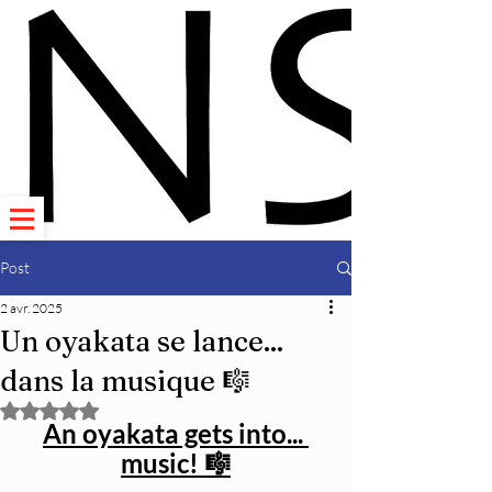
Post
2 avr. 2025
Un oyakata se lance...
dans la musique 🎼
Noté NaN étoiles sur 5.
An oyakata gets into... 
music! 🎼