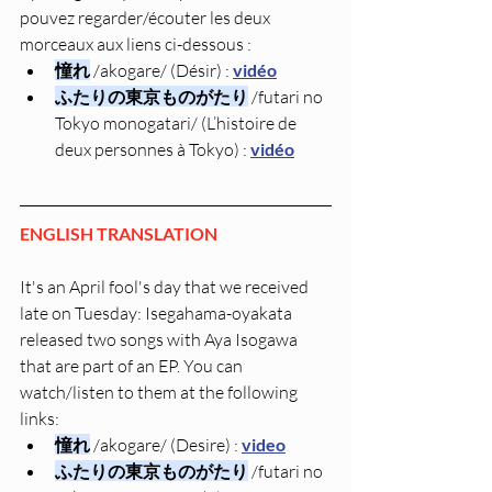
pouvez regarder/écouter les deux 
morceaux aux liens ci-dessous :
憧れ
 /akogare/ (Désir) : 
vidéo
ふたりの東京ものがたり
 /futari no 
Tokyo monogatari/ (L’histoire de 
deux personnes à Tokyo) : 
vidéo
ENGLISH TRANSLATION
It's an April fool's day that we received 
late on Tuesday: Isegahama-oyakata 
released two songs with Aya Isogawa 
that are part of an EP. You can 
watch/listen to them at the following 
links:
憧れ
 /akogare/ (Desire) : 
video
ふたりの東京ものがたり
 /futari no 