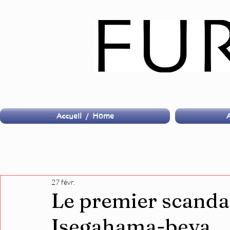
Accueil / Home
A
27 févr.
Le premier scandal
Isegahama-beya…