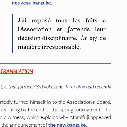
nouveau banzuke
.
J'ai exposé tous les faits à 
l'Association et j'attends leur 
décision disciplinaire. J'ai agi de 
manière irresponsable.
 TRANSLATION
 27, that former 73rd yokozuna 
Terunofuji
 had recently 
tedly turned himself in to the Association's Board, 
its ruling by the end of the spring tournament. The 
s a witness, which explains why Atamifuji appeared 
r the announcement of 
the new banzuke
.