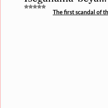
Noté NaN étoiles sur 5.
The first scandal of 