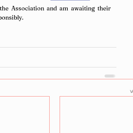
 the Association and am awaiting their 
ponsibly.
V