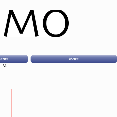
ents
More