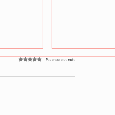
Noté 0 étoile sur 5.
Pas encore de note
ivale (Natsu
Les promotions Juryo po
 liste des grands
le tournoi de septembre
 dévoilée
(Aki) ont été dévoilées