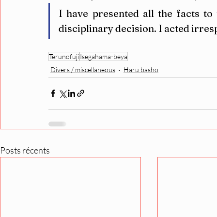
I have presented all the facts to
disciplinary decision. I acted irres
Terunofuji
Isegahama-beya
Divers / miscellaneous
Haru basho
Posts récents