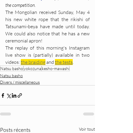
the competition.
The Mongolian received Sunday, May 4 
his new white rope that the rikishi of 
Tatsunami-beya have made until today. 
We could also notice that he has a new 
ceremonial apron!
The replay of this morning's Instagram 
live show is (partially) available in two 
videos: 
the braiding
 and 
the tests
.
Natsu basho
yokozuna
kesho-mawashi
Natsu basho
Divers / miscellaneous
Posts récents
Voir tout