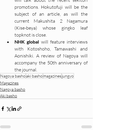
will talk about the recent sekitori 
promotions. Hokutofuji will be the 
subject of an article, as will the 
current Makushita 2 Nagamura 
(Kise-beya) whose gingko leaf 
topknot is close.
NHK global
 will feature interviews 
with Kotoshoho, Tamawashi and 
Aonishiki. A review of Nagoya will 
accompany the 50th anniversary of 
the journal.
Nagoya basho
aki basho
magazines
jungyo
Magazines
Nagoya basho
Aki basho