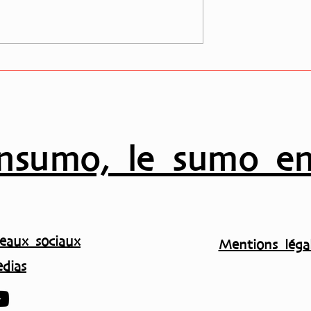
e magazine de
Le nouveau numéro de
ve
SUMO magazine parle du
tournoi de Paris !
nsumo, le sumo en
eaux sociaux
Mentions légal
dias