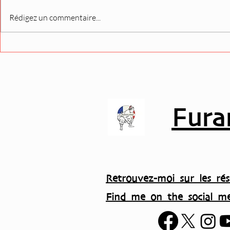
Bientôt en kiosque :
Le deuxièm
Rédigez un commentaire...
découvrez le nouveau
juillet arri
numéro du magazine
SUMO !
Fura
Retrouvez-moi sur les rés
Find me on the social me