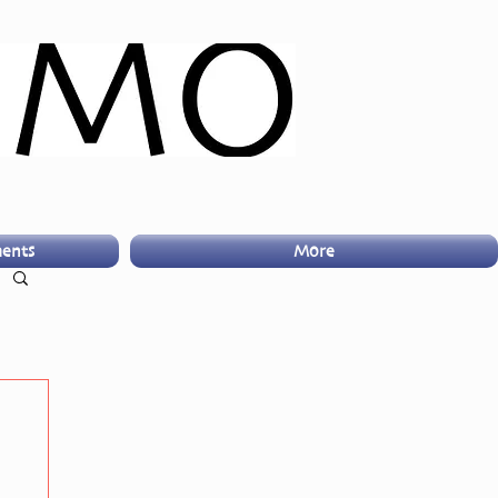
ents
More