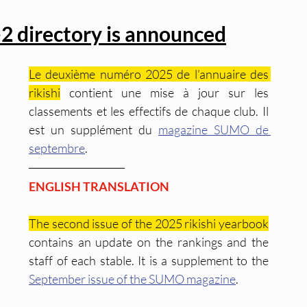
2 directory is announced
Le deuxième numéro 2025 de l’annuaire des 
rikishi
 contient une mise à jour sur les 
classements et les effectifs de chaque club. Il 
est un supplément du 
magazine SUMO de 
septembre
.
ENGLISH TRANSLATION
The second issue of the 2025 rikishi yearbook
contains an update on the rankings and the 
staff of each stable. It is a supplement to the 
September issue of the SUMO magazine
.