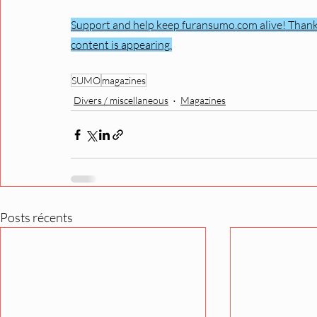
Support and help keep furansumo.com alive! Thanks
content is appearing.
SUMO
magazines
Divers / miscellaneous
Magazines
Posts récents