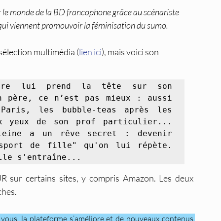
ir le monde de la BD francophone grâce au scénariste 
 qui viennent promouvoir la féminisation du sumo.
sélection multimédia (
lien ici
), mais voici son 
re lui prend la tête sur son 
n père, ce n’est pas mieux : aussi 
Paris, les bubble-teas après les 
x yeux de son prof particulier... 
leine a un rêve secret : devenir 
sport de fille" qu'on lui répète. 
lle s'entraîne...
R sur certains sites, y compris Amazon. Les deux 
ches.
 vous, la plateforme s’améliore et de nouveaux contenus 