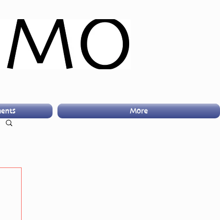
ents
More