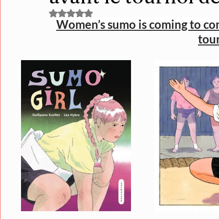
Noté NaN étoiles sur 5.
Women’s sumo is coming to com
tou