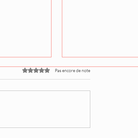
Noté 0 étoile sur 5.
Pas encore de note
kiosque :
Tournée estivale (Natsu
le nouveau
jungyo) : la liste des gran
 magazine
absents est dévoilée