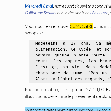
Mercredi 6 mai
, notre sport s'apprête à conquér
Guillaume Scaillet
 et à la dessinatrice 
Léa Hybre
,
Vous pourrez retrouver 
SUMO GIRL
 dans ma 
synopsis :
Madeleine a 17 ans. Sa mè
alimentation, le lycée, et so
bavard qu'une plante verte. 
cours, les copines, les beau
C'est ça, sa vie. Mais Made
championne de sumo. "Pas un 
Alors, à l'abri des regards, e
Pour information, il est proposé à 24,00 EU
illustrations de cet article proviennent de plan
Soutenez et faites vivre furansumo.com ! Grâce à