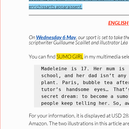
enrichissants apparaissent.
ENGLISH
On 
Wednesday 6 May
, our sport is set to take
scriptwriter Guillaume Scaillet and illustrator 
You can find 
SUMO GIRL
 in my multimedia sele
Madeleine is 17. Her mum is 
school, and her dad isn’t any 
plant. Paris, bubble tea afte
tutor’s handsome eyes… That
secret dream: to become a sumo
people keep telling her. So, a
For your information, it is displayed at USD 28
Amazon. The two illustrations in this article ar