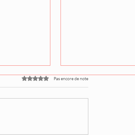
Noté 0 étoile sur 5.
Pas encore de note
utteur Akiseyama
Takadagawa-beya : une
ociation !!
recrue atypique qui défie