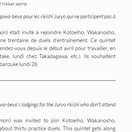
 Nikkan sports
awa-beya pour les rikishi Juryo qui ne participent pas à 
on) était invité à rejoindre Kotoeiho, Wakanosho, 
une trentaine de duels d’entraînement. Ce quintet 
ndez-vous depuis le début avril pour travailler, en 
e, lundi chez Takadagawa, etc.). Ils souhaitent 
 banzuke lundi 28.
-beya's lodgings for the Juryo rikishi who don't attend 
imon) was invited to join Kotoeiho, Wakanosho, 
out thirty practice duels. This quintet gets along 