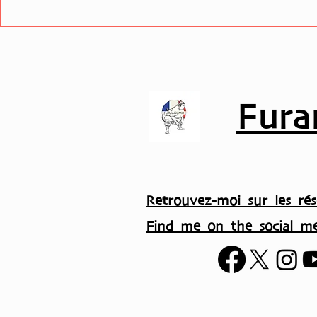
première semaine à l’école
du sumo
Fura
Retrouvez-moi sur les rés
Find me on the social me