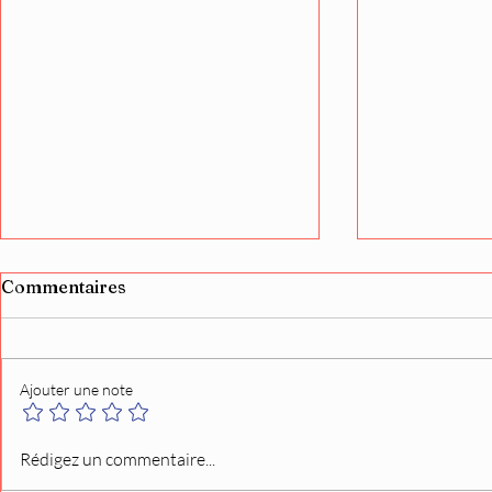
Commentaires
Ajouter une note
Nicholas Tarasenko (Eisei)
L’ancien l
Rédigez un commentaire...
dresse le bilan de sa
quitte l’Ass