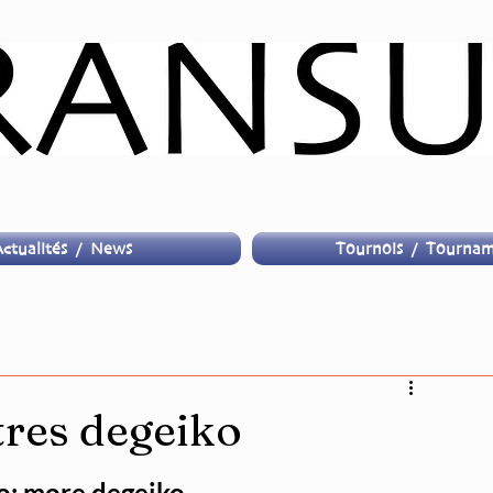
ctualités / News
Tournois / Tournam
tres degeiko
o: more degeiko