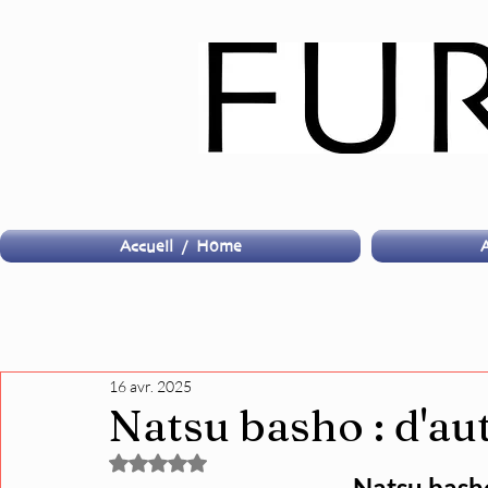
Accueil / Home
A
16 avr. 2025
Natsu basho : d'au
Noté NaN étoiles sur 5.
Natsu bash