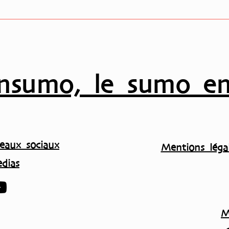
les standards avant le Ak
basho en septembre…
nsumo, le sumo en
eaux sociaux
Mentions légal
dias
M