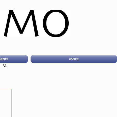
ents
More