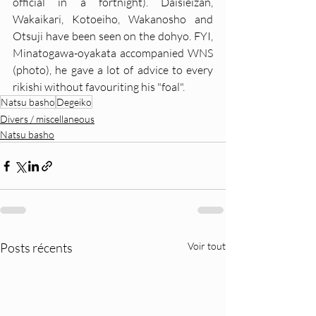
official in a fortnight). Daisieizan, 
Wakaikari, Kotoeiho, Wakanosho and 
Otsuji have been seen on the dohyo. FYI, 
Minatogawa-oyakata accompanied WNS 
(photo), he gave a lot of advice to every 
rikishi without favouriting his "foal".
Natsu basho
Degeiko
Divers / miscellaneous
Natsu basho
Posts récents
Voir tout