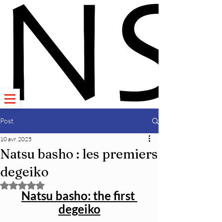
Post
10 avr. 2025
Natsu basho : les premiers
degeiko
Noté NaN étoiles sur 5.
Natsu basho: the first 
degeiko