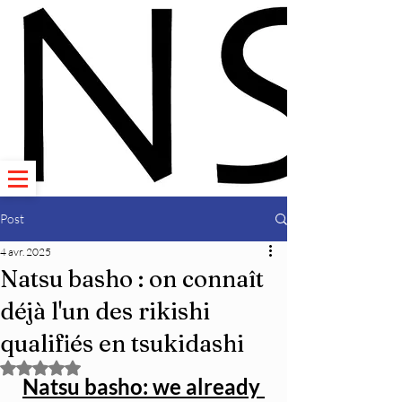
Post
4 avr. 2025
Natsu basho : on connaît
déjà l'un des rikishi
qualifiés en tsukidashi
Noté NaN étoiles sur 5.
Natsu basho: we already 