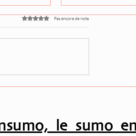
Noté 0 étoile sur 5.
Pas encore de note
éagit à sa
Quiz ORICAL : avez-vous
 tournoi de
retenu les vainqueurs du
tournoi de Nagoya ?
nsumo, le sumo en