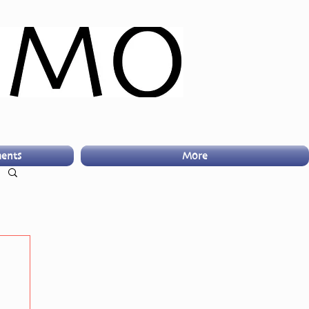
ents
More