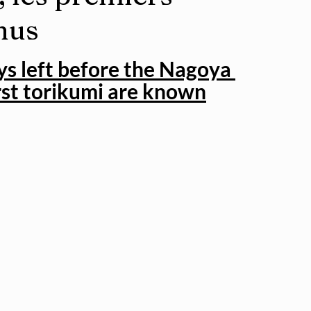
nus
ys left before the Nagoya 
rst torikumi are known