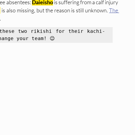
ee absentees: 
Daieisho
 is suffering from a calf injury 
e
 is also missing, but the reason is still unknown. 
The 
.
these two rikishi for their kachi-
hange your team! 😉