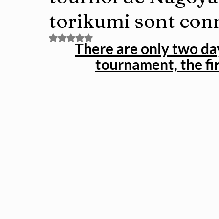
torikumi sont con
Noté NaN étoiles sur 5.
There are only two da
tournament, the fi