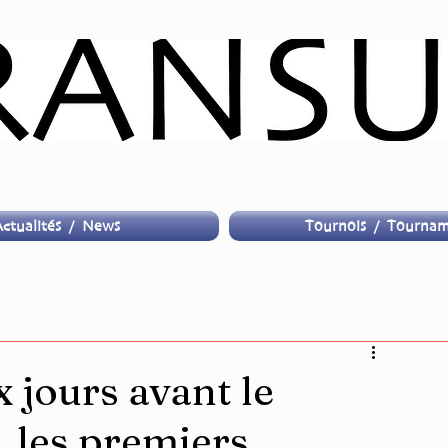
ctualités / News
Tournois / Tournam
x jours avant le
 les premiers