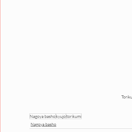
Torik
Nagoya basho
kyujo
torikumi
Nagoya basho