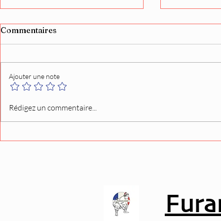
Commentaires
Ajouter une note
Bientôt en kiosque :
Aonishiki r
Rédigez un commentaire...
découvrez le nouveau
victoire au
numéro du magazine
Nagoya
SUMO !
Fura