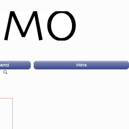
ents
More