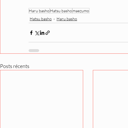
Haru basho
Hatsu basho
maezumo
Hatsu basho
Haru basho
Posts récents