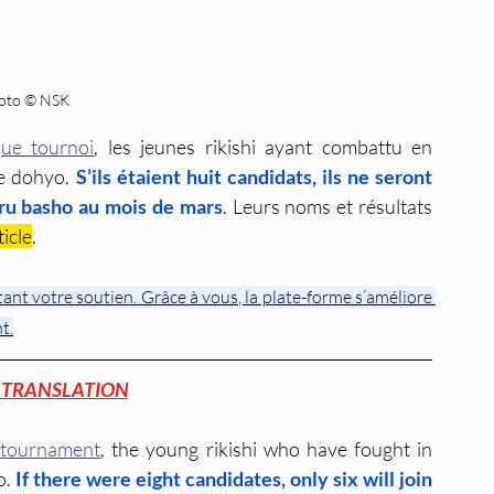
oto © NSK
que tournoi
, les jeunes rikishi ayant combattu en 
e dohyo. 
S’ils étaient huit candidats, ils ne seront 
aru basho au mois de mars
. Leurs noms et résultats 
ticle
.
nt votre soutien. Grâce à vous, la plate-forme s’améliore 
t.
 TRANSLATION
 tournament
, the young rikishi who have fought in 
. 
If there were eight candidates, only six will join 