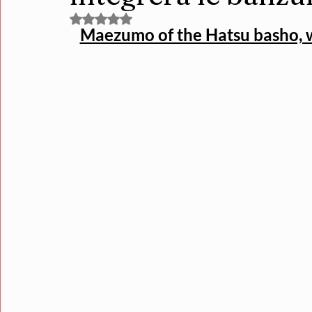
Noté NaN étoiles sur 5.
Maezumo of the Hatsu basho, w