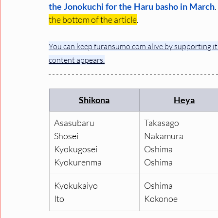
the Jonokuchi for the Haru basho in March
.
the bottom of the article
.
You can keep furansumo.com alive by supporting it.
content appears.
Shikona
Heya
Asasubaru
Takasago
Shosei
Nakamura
Kyokugosei
Oshima
Kyokurenma
Oshima
Kyokukaiyo
Oshima
Ito
Kokonoe