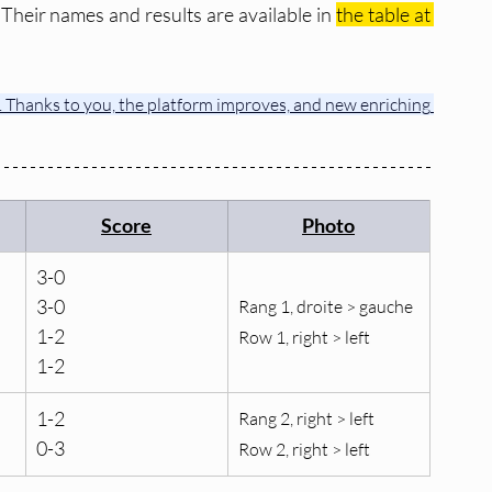
 Their names and results are available in 
the table at 
 Thanks to you, the platform improves, and new enriching 
Score
Photo
3-0
3-0
Rang 1, droite > gauche
1-2
Row 1, right > left
1-2
1-2
Rang 2, right > left
0-3
Row 2, right > left