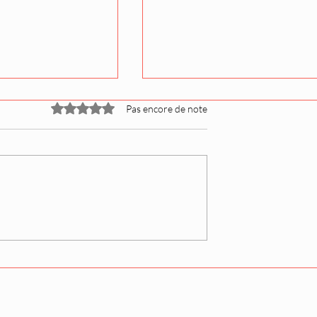
Noté 0 étoile sur 5.
Pas encore de note
 s'exprime sur
Oitekaze-beya voit un au
 une semaine
membre partir à la retrai
once officielle
après le Haru basho