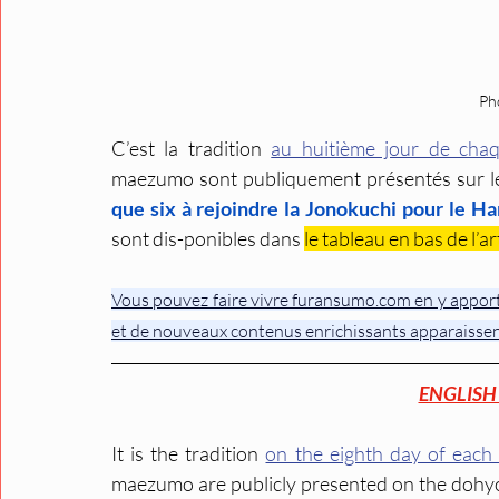
Ph
C’est la tradition 
au huitième jour de cha
maezumo sont publiquement présentés sur l
que six à rejoindre la Jonokuchi pour le H
sont dis-ponibles dans 
le tableau en bas de l’ar
Vous pouvez faire vivre furansumo.com en y apporta
et de nouveaux contenus enrichissants apparaissen
ENGLISH
It is the tradition 
on the eighth day of each
maezumo are publicly presented on the dohyo