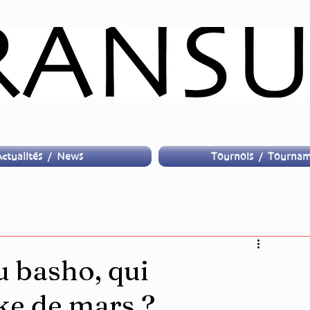
ctualités / News
Tournois / Tournam
 basho, qui
ke de mars ?