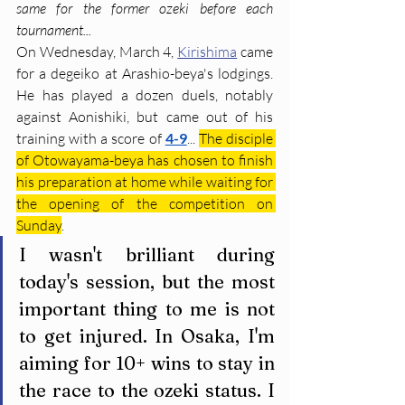
same for the former ozeki before each 
tournament...
On Wednesday, March 4, 
Kirishima
 came 
for a degeiko at Arashio-beya's lodgings. 
He has played a dozen duels, notably 
against Aonishiki, but came out of his 
training with a score of 
4-9
... 
The disciple 
of Otowayama-beya has chosen to finish 
his preparation at home while waiting for 
the opening of the competition on 
Sunday
.
I wasn't brilliant during 
today's session, but the most 
important thing to me is not 
to get injured. In Osaka, I'm 
aiming for 10+ wins to stay in 
the race to the ozeki status. I 