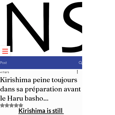
Post
4 mars
Kirishima peine toujours
dans sa préparation avant
le Haru basho…
Noté NaN étoiles sur 5.
Kirishima is still 