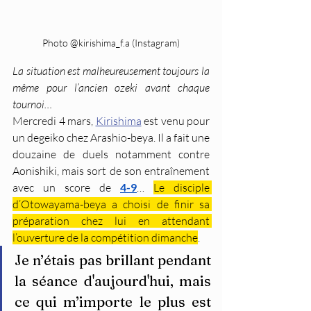
Photo @kirishima_f.a (Instagram)
La situation est malheureusement toujours la 
même pour l’ancien ozeki avant chaque 
tournoi… 
Mercredi 4 mars, 
Kirishima
 est venu pour 
un degeiko chez Arashio-beya. Il a fait une 
douzaine de duels notamment contre 
Aonishiki, mais sort de son entraînement 
avec un score de 
4-9
… 
Le disciple 
d’Otowayama-beya a choisi de finir sa 
préparation chez lui en attendant 
l’ouverture de la compétition dimanche
. 
Je n’étais pas brillant pendant 
la séance d'aujourd'hui, mais 
ce qui m’importe le plus est 