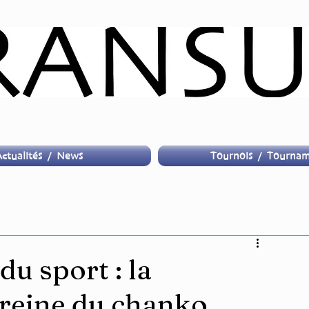
ctualités / News
Tournois / Tournam
du sport : la
reine du chanko