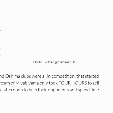
 
 
 
 
Photo Twitter @mahimahi10
 
 Oshima clubs were all in competition, that started 
 team of Miyabiyama only took FOUR HOURS to sell 
he afternoon to help their opponents and spend time 