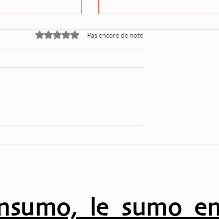
Noté 0 étoile sur 5.
Pas encore de note
ivale (Natsu
Les promotions Juryo po
 liste des grands
le tournoi de septembre
 dévoilée
(Aki) ont été dévoilées
nsumo, le sumo en