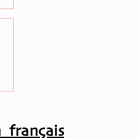
ur
 français