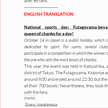
avec les fans.
ENGLISH TRANSLATION
National sports day: Futagoyama-beya,
queen of chanko for a day!
October 14 in Japan is a public holiday, which is
dedicated to sport. For sumo, several clubs
participate in a competition in which the winner is
the one who sells the most bowls of chanko.
This year, the event was held in Katsushika, a
district of Tokyo. The Futagoyama, Kokonoe and
around 8:00 and ended around 22:30, but the
all their 700 bowls! Nevertheless, they took t
with the fans.
chanko
Divers / miscellaneous