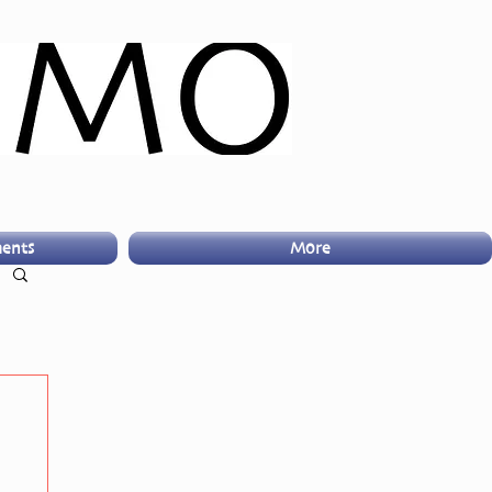
ents
More