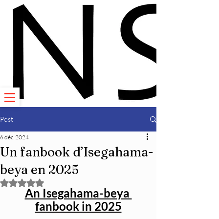
Post
6 déc. 2024
Un fanbook d’Isegahama-
beya en 2025
Noté NaN étoiles sur 5.
An Isegahama-beya 
fanbook in 2025