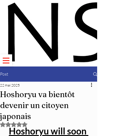
Post
22 mai 2025
Hoshoryu va bientôt
devenir un citoyen
japonais
Noté NaN étoiles sur 5.
Hoshoryu will soon 