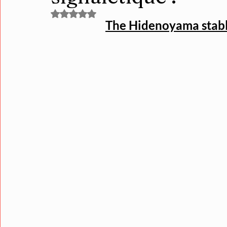
Noté NaN étoiles sur 5.
The Hidenoyama stable