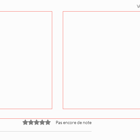
V
Noté 0 étoile sur 5.
Pas encore de note