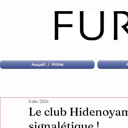
Accueil / Home
A
5 déc. 2024
Le club Hidenoyam
signalétique !