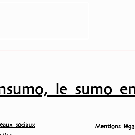
utteur Akiseyama
Takadagawa-beya : une
ociation !!
recrue atypique qui défie
les standards avant le Ak
basho en septembre…
nsumo, le sumo en
eaux sociaux
Mentions légal