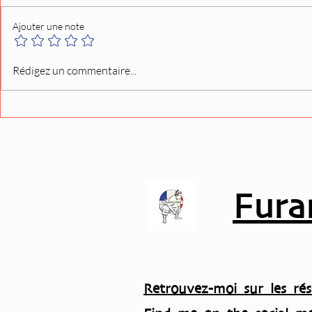
Ajouter une note
Nicholas Tarasenko (Eisei)
L’ancien l
Rédigez un commentaire...
dresse le bilan de sa
quitte l’Ass
première semaine à l’école
du sumo
Fura
Retrouvez-moi sur les rés