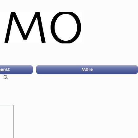
ents
More