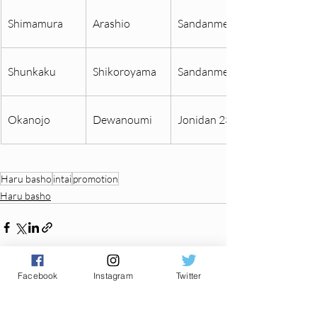
Shimamura
Arashio
Sandanme 66
Shunkaku
Shikoroyama
Sandanme 90
Okanojo
Dewanoumi
Jonidan 23
Haru basho
intai
promotion
Haru basho
Facebook
Instagram
Twitter
Posts récents
Voir tout