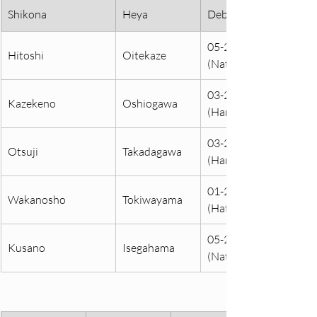
Shikona
Heya
Debuting
05-2021 
Hitoshi
Oitekaze
(Natsu)
03-2022 
Kazekeno
Oshiogawa
(Haru)
03-2019 
Otsuji
Takadagawa
(Haru)
01-2022 
Wakanosho
Tokiwayama
(Hatsu)
05-2024 
Kusano
Isegahama
(Natsu)