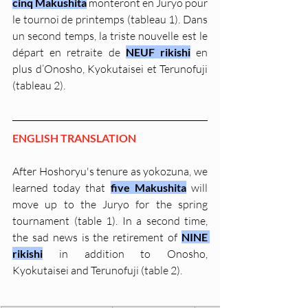
cinq Makushita
 monteront en Juryo pour 
le tournoi de printemps (tableau 1). Dans 
un second temps, la triste nouvelle est le 
départ en retraite de 
NEUF rikishi
 en 
plus d’Onosho, Kyokutaisei et Terunofuji 
(tableau 2).
ENGLISH TRANSLATION
After Hoshoryu's tenure as yokozuna, we 
learned today that 
five Makushita
 will 
move up to the Juryo for the spring 
tournament (table 1). In a second time, 
the sad news is the retirement of 
NINE 
rikishi
 in addition to Onosho, 
Kyokutaisei and Terunofuji (table 2).