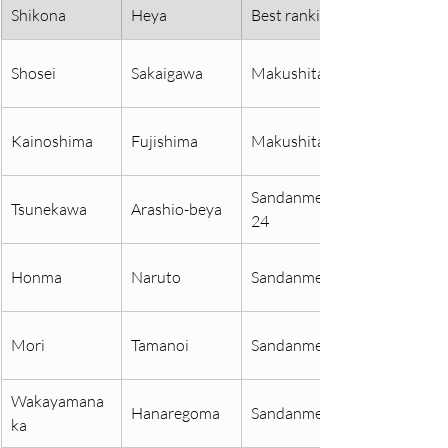
Shikona
Heya
Best ranking
Shosei
Sakaigawa
Makushita 3
Kainoshima
Fujishima
Makushita 9
Sandanme 
Tsunekawa
Arashio-beya
24	
Honma
Naruto
Sandanme 52
Mori
Tamanoi
Sandanme 59
Wakayamana
Hanaregoma
Sandanme 66
ka