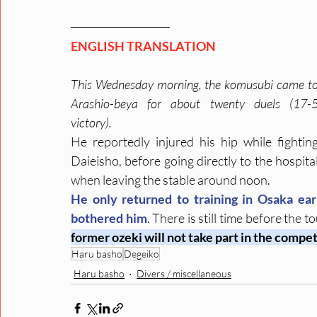
ENGLISH TRANSLATION
This Wednesday morning, the komusubi came to
Arashio-beya for about twenty duels (17-5
victory). 
He reportedly injured his hip while fighting
Daieisho, before going directly to the hospital
when leaving the stable around noon. 
He only returned to training in Osaka ear
bothered him
. There is still time before the 
former ozeki will not take part in the competit
Haru basho
Degeiko
Haru basho
Divers / miscellaneous