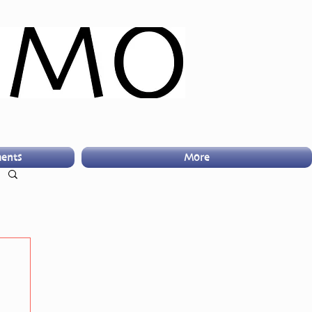
ents
More