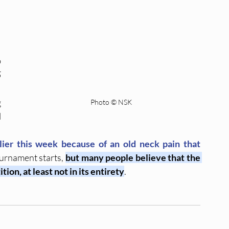
 
 
 
Photo © NSK
 
lier this week because of an old neck pain that 
tournament starts, 
but many people believe that the 
ion, at least not in its entirety
.