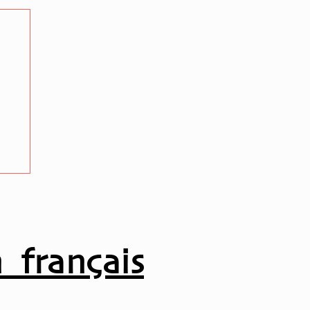
ur
 français