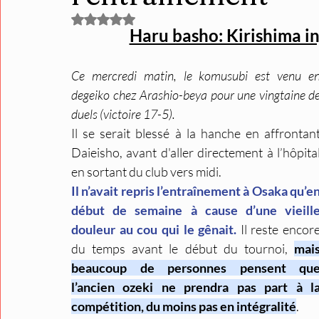
Noté NaN étoiles sur 5.
Haru basho: Kirishima in
Ce mercredi matin, le komusubi est venu en
degeiko chez Arashio-beya pour une vingtaine de
duels (victoire 17-5). 
Il se serait blessé à la hanche en affrontant
Daieisho, avant d'aller directement à l’hôpital
en sortant du club vers midi. 
Il n’avait repris l’entraînement à Osaka qu’en
début de semaine à cause d’une vieille
douleur au cou qui le gênait.
 Il reste encore
du temps avant le début du tournoi, 
mais
beaucoup de personnes pensent que
l’ancien ozeki ne prendra pas part à la
compétition, du moins pas en intégralité
.