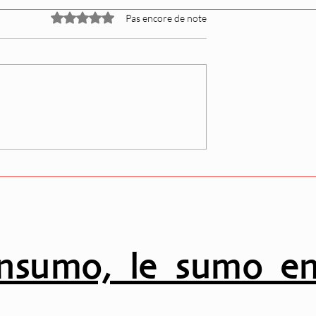
Noté 0 étoile sur 5.
Pas encore de note
ivale (Natsu
Les promotions Juryo po
 liste des grands
le tournoi de septembre
 dévoilée
(Aki) ont été dévoilées
nsumo, le sumo en