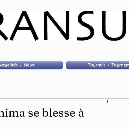
ctualités / News
Tournois / Tournam
hima se blesse à