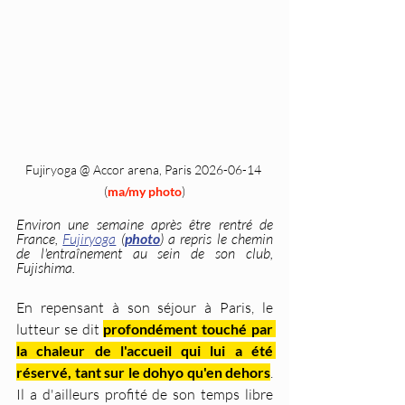
Fujiryoga @ Accor arena, Paris 2026-06-14 
(
ma/my photo
)
Environ une semaine après être rentré de 
France, 
Fujiryoga
 (
photo
) a repris le chemin 
de l'entraînement au sein de son club, 
Fujishima. 
En repensant à son séjour à Paris, le 
lutteur se dit 
profondément touché par 
la chaleur de l'accueil qui lui a été 
réservé, tant sur le dohyo qu'en dehors
. 
Il a d'ailleurs profité de son temps libre 