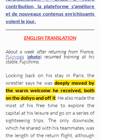
contribution, la plateforme s'améliore 
et de nouveaux contenus enrichissants 
voient le jour.
ENGLISH TRANSLATION
About a week after returning from France, 
Fujiryoga
(
photo
) resumed training at his 
stable, Fujishima.
Looking back on his stay in Paris, the 
wrestler says he was 
deeply moved by 
the warm welcome he received, both 
on the dohyo and off it
. He also made the 
most of his free time to explore the 
capital at his leisure and go on a series of 
sightseeing trips. The only downside, 
which he shared with his teammates, was 
the length of the return flight, although 