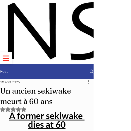
Post
10 août 2025
Un ancien sekiwake
meurt à 60 ans
Noté NaN étoiles sur 5.
A former sekiwake 
dies at 60