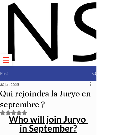
Post
30 juil. 2025
Qui rejoindra la Juryo en
septembre ?
Noté NaN étoiles sur 5.
Who will join Juryo 
in September?