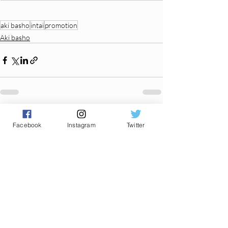
aki basho
intai
promotion
Aki basho
Posts récents
Voir tout
Facebook
Instagram
Twitter