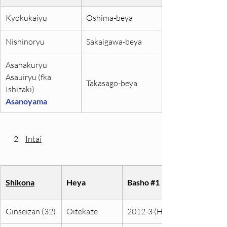
Kyokukaiyu
Oshima-beya
Nishinoryu
Sakaigawa-beya
Asahakuryu
Asauiryu (fka 
Takasago-beya
Ishizaki)
Asanoyama
Intai
Shikona
Heya
Basho 
#1
Ginseizan (32)
Oitekaze
2012-3 (Haru)