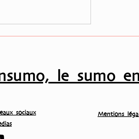
ivale (Natsu
Les promotions Juryo po
 liste des grands
le tournoi de septembre
 dévoilée
(Aki) ont été dévoilées
nsumo, le sumo en
eaux sociaux
Mentions légal
dias