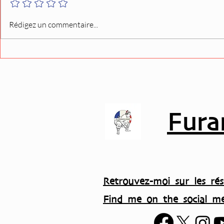
Takadagawa-beya : une
Tournée est
Rédigez un commentaire...
recrue atypique qui défie
jungyo) : la
les standards avant le Aki
absents est
basho en septembre…
Fura
Retrouvez-moi sur les rés
Find me on the social me