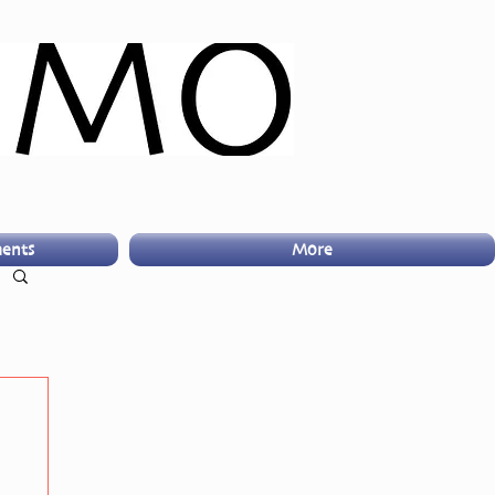
ents
More