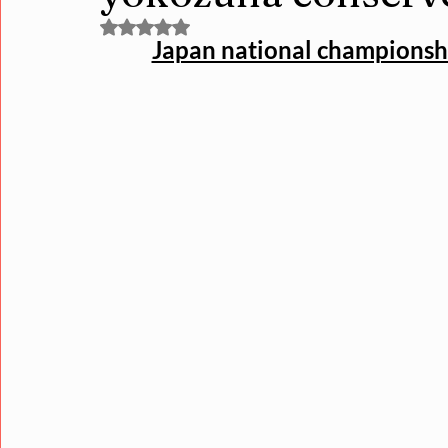
Noté NaN étoiles sur 5.
Japan national championshi