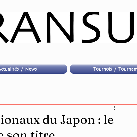
ctualités / News
Tournois / Tournam
onaux du Japon : le
 son titre