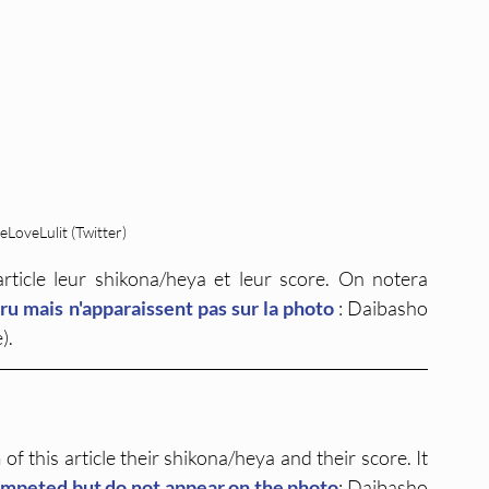
oveLulit (Twitter)
rticle leur shikona/heya et leur score. On notera 
u mais n'apparaissent pas sur la photo
 : Daibasho 
).
 this article their shikona/heya and their score. It 
mpeted but do not appear on the photo
: Daibasho 