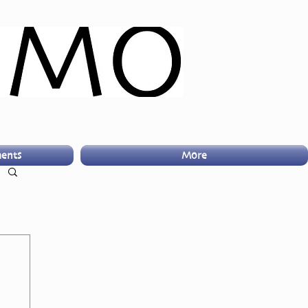
ents
More