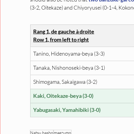
(3-2, Oitekaze) and Chiyoryusei (0-1-4, Kokon
Rang 1, de gauche à droite
Row 1, from left to right
Tanino, Hidenoyama-beya (3-3)
Tanaka, Nishonoseki-beya (3-1)
Shimogama, Sakaigawa (3-2)
Kaki, Oitekaze-beya (3-0)
Yabugasaki, Yamahibiki (3-0)
Natsu basho
maezumo