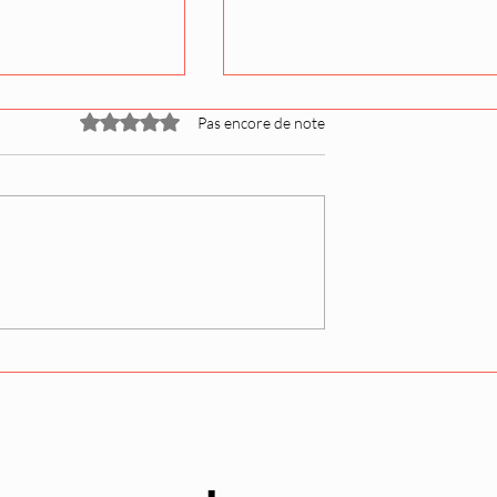
Noté 0 étoile sur 5.
Pas encore de note
se bat pour
Fujinokawa renforce sa
ans le
confiance dans son sumo
 au tournoi de
après un "mauvais" Natsu
basho