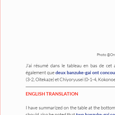
Photo @OneL
J’ai résumé dans le tableau en bas de cet a
également que 
deux banzuke-gai ont concour
(3-2, Oitekaze) et Chiyoryusei (0-1-4, Kokonoe
ENGLISH TRANSLATION
I have summarized on the table at the bottom of
should also be noted that 
two banzuke-gai co