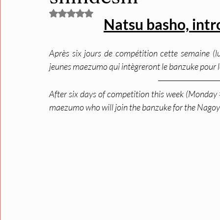
Noté NaN étoiles sur 5.
Natsu basho, intr
Après six jours de compétition cette semaine (lu
jeunes maezumo qui intègreront le banzuke pour le
After six days of competition this week (Monday 
maezumo who will join the banzuke for the Nagoy