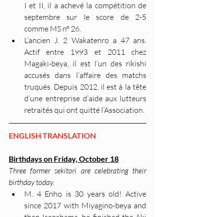
I et II, il a achevé la compétition de 
septembre sur le score de 2-5 
comme MS n° 26.
L’ancien J. 2 Wakatenro a 47 ans. 
Actif entre 1993 et 2011 chez 
Magaki-beya, il est l’un des rikishi 
accusés dans l’affaire des matchs 
truqués. Depuis 2012, il est à la tête 
d’une entreprise d’aide aux lutteurs 
retraités qui ont quitté l’Association.
ENGLISH TRANSLATION
Birthdays on Friday, October 18
Three former sekitori are celebrating their 
birthday today.
M. 4 Enho is 30 years old! Active 
since 2017 with Miyagino-beya and 
then Isegahama, he finished the Aki 