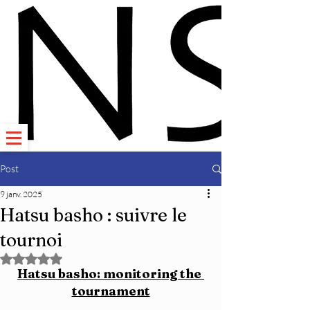
Post
9 janv. 2025
Hatsu basho : suivre le
tournoi
Noté NaN étoiles sur 5.
Hatsu basho: monitoring the 
tournament