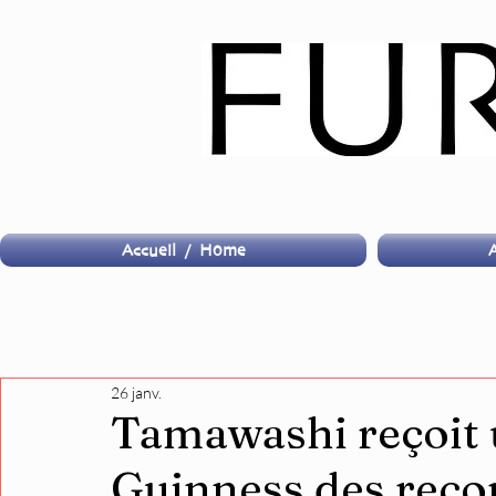
Accueil / Home
A
26 janv.
Tamawashi reçoit 
Guinness des reco