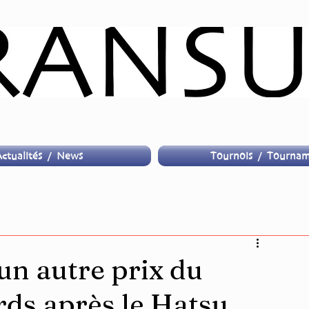
ctualités / News
Tournois / Tournam
un autre prix du
rds après le Hatsu