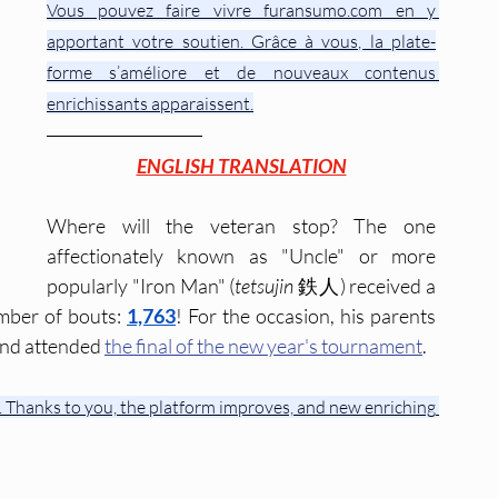
Vous pouvez faire vivre furansumo.com en y 
apportant votre soutien. Grâce à vous, la plate-
forme s’améliore et de nouveaux contenus 
enrichissants apparaissent.
ENGLISH TRANSLATION
Where will the veteran stop? The one 
affectionately known as "Uncle" or more 
popularly "Iron Man" (
tetsujin
 鉄人) received a 
mber of bouts: 
1,763
! For the occasion, his parents 
and attended 
the final of the new year's tournament
.
 Thanks to you, the platform improves, and new enriching 