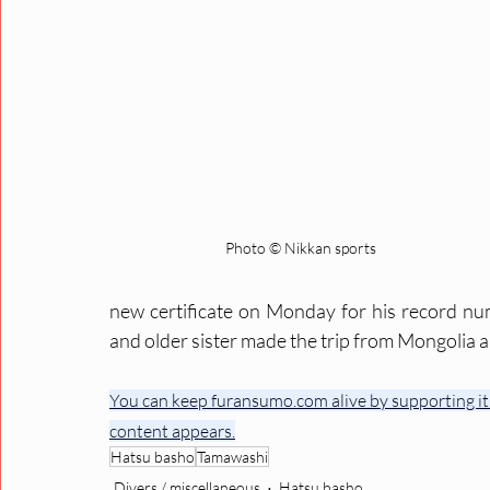
Photo © Nikkan sports
new certificate on Monday for his record nu
and older sister made the trip from Mongolia 
You can keep furansumo.com alive by supporting it.
content appears.
Hatsu basho
Tamawashi
Divers / miscellaneous
Hatsu basho