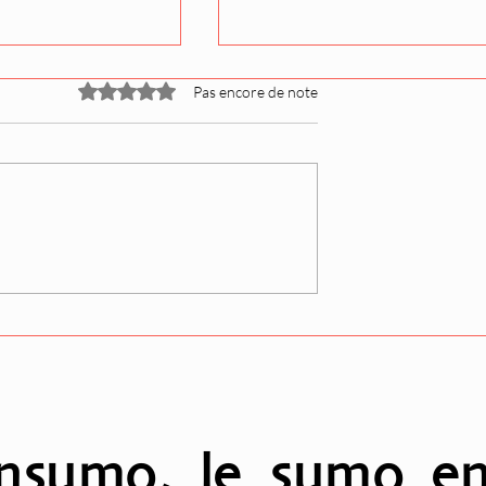
Noté 0 étoile sur 5.
Pas encore de note
utteur Akiseyama
Takadagawa-beya : une
ociation !!
recrue atypique qui défie
les standards avant le Ak
basho en septembre…
nsumo, le sumo en