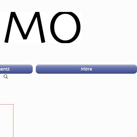
ents
More