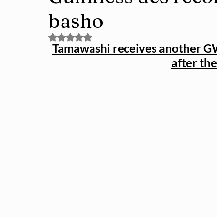
basho
Noté NaN étoiles sur 5.
Tamawashi receives another G
after th