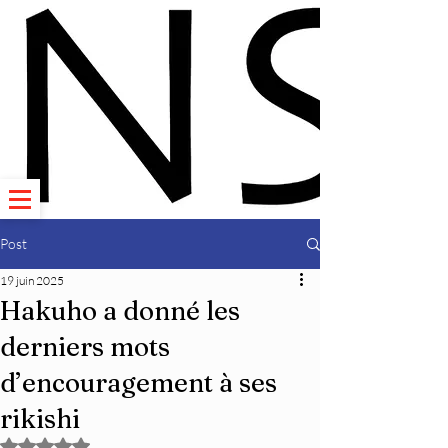
Post
19 juin 2025
Hakuho a donné les
derniers mots
d’encouragement à ses
rikishi
Noté NaN étoiles sur 5.