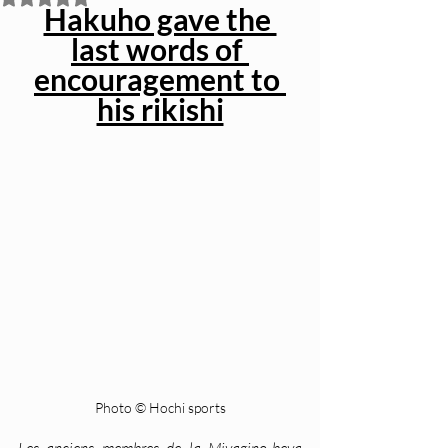
Hakuho gave the 
last words of 
encouragement to 
his rikishi
Photo © Hochi sports
Les anciens membres de la Miyagino-beya 