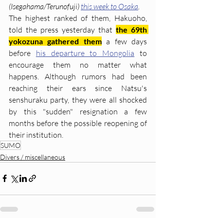
(Isegahama/Terunofuji) 
this week to Osaka
. 
The highest ranked of them, Hakuoho, 
told the press yesterday that 
the 69th 
yokozuna gathered them
 a few days 
before 
his departure to Mongolia
 to 
encourage them no matter what 
happens. Although rumors had been 
reaching their ears since Natsu's 
senshuraku party, they were all shocked 
by this "sudden" resignation a few 
months before the possible reopening of 
their institution.
SUMO
Divers / miscellaneous