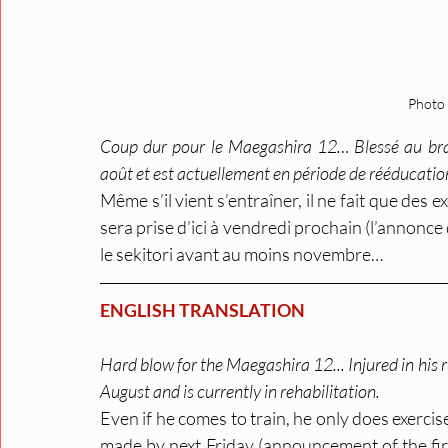
Photo 
Coup dur pour le Maegashira 12… Blessé au bras 
août et est actuellement en période de rééducatio
Même s’il vient s’entraîner, il ne fait que des e
sera prise d’ici à vendredi prochain (l’annonce
le sekitori avant au moins novembre…
ENGLISH TRANSLATION
Hard blow for the Maegashira 12... Injured in his 
August and is currently in rehabilitation.
Even if he comes to train, he only does exercise
made by next Friday (announcement of the first