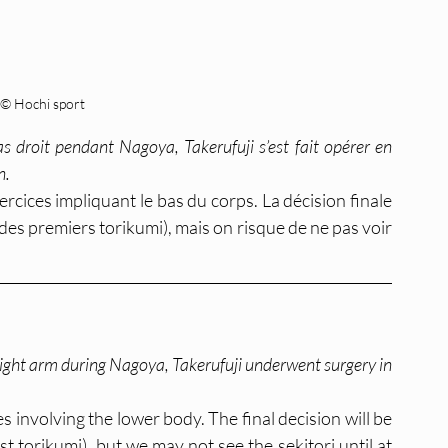
© Hochi sport
droit pendant Nagoya, Takerufuji s’est fait opérer en 
n.
xercices impliquant le bas du corps. La décision finale 
 des premiers torikumi), mais on risque de ne pas voir 
right arm during Nagoya, Takerufuji underwent surgery in 
s involving the lower body. The final decision will be 
 torikumi), but we may not see the sekitori until at 