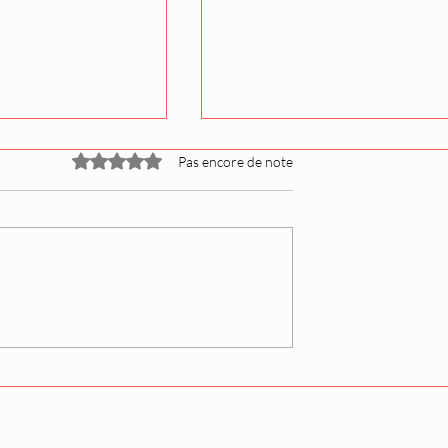
Noté 0 étoile sur 5.
Pas encore de note
ions Juryo pour
Sur les traces d'Onosato :
 de septembre
un jeune talent se lance
té dévoilées
dans le sumo professionn
avant le Aki basho