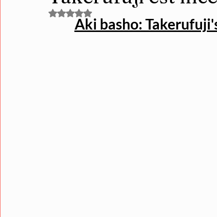
Noté NaN étoiles sur 5.
Aki basho: Takerufuji's