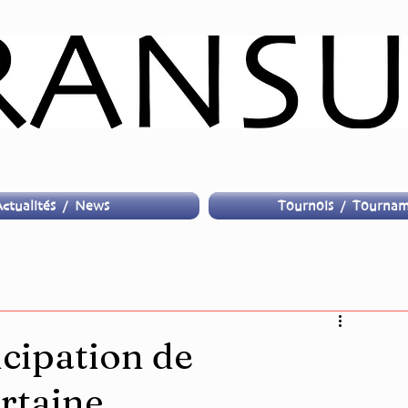
ctualités / News
Tournois / Tournam
icipation de
ertaine…