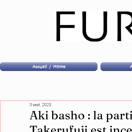
Accueil / Home
A
3 sept. 2025
Aki basho : la part
Takerufuji est inc