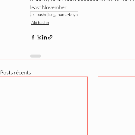
least November...
aki basho
Isegahama-beya
Aki basho
Posts récents