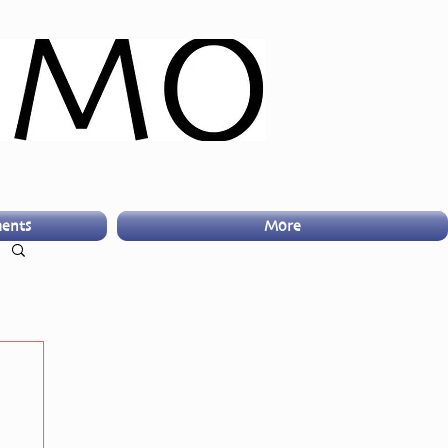
ents
More