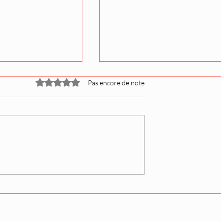
Noté 0 étoile sur 5.
Pas encore de note
ions Juryo pour
Sur les traces d'Onosato :
 de septembre
un jeune talent se lance
té dévoilées
dans le sumo professionn
avant le Aki basho