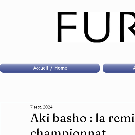
Accueil / Home
A
7 sept. 2024
Aki basho : la remi
championnat