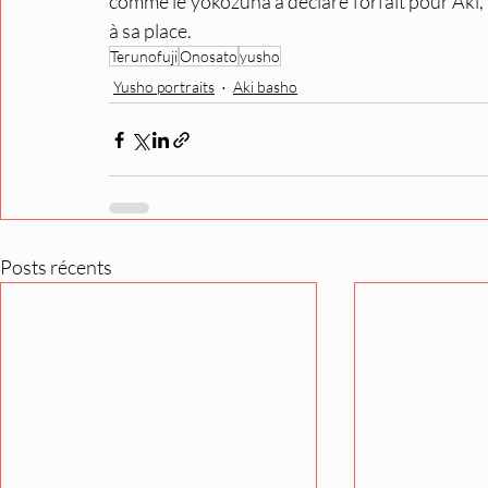
comme le yokozuna a déclaré forfait pour Aki, 
à sa place.
Terunofuji
Onosato
yusho
Yusho portraits
Aki basho
Posts récents