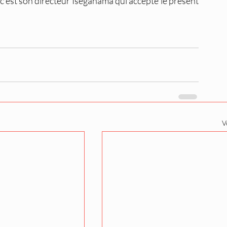
c’est son directeur Isegahama qui accepte le présent 
V