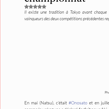
Noté NaN étoiles sur 5.
Il existe une tradition à Tokyo avant chaque t
vainqueurs des deux compétitions précédentes reç
Ph
En mai (Natsu), c’était 
#Onosato
 et en juill