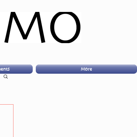
ents
More