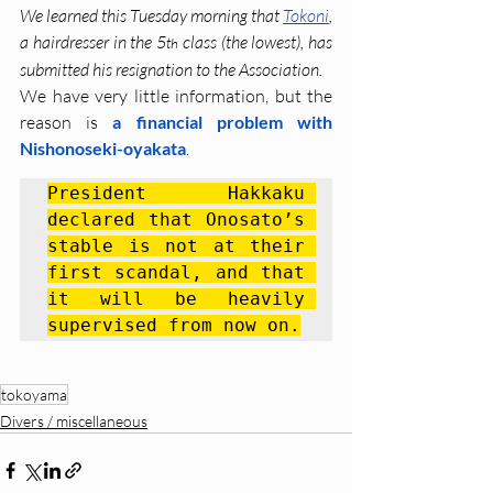
We learned this Tuesday morning that 
Tokoni
, 
a hairdresser in the 5
 class (the lowest), has 
th
submitted his resignation to the Association.
We have very little information, but the 
reason is 
a financial problem with 
Nishonoseki-oyakata
. 
President Hakkaku 
declared that Onosato’s 
stable is not at their 
first scandal, and that 
it will be heavily 
supervised from now on.
tokoyama
Divers / miscellaneous