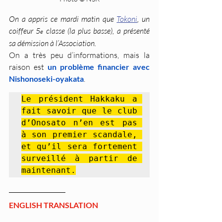
On a appris ce mardi matin que 
Tokoni
, un 
coiffeur 5
 classe (la plus basse), a présenté 
e
sa démission à l’Association.
On a très peu d’informations, mais la 
raison est 
un problème financier avec 
Nishonoseki-oyakata
. 
Le président Hakkaku a 
fait savoir que le club 
d’Onosato n’en est pas 
à son premier scandale, 
et qu’il sera fortement 
surveillé à partir de 
maintenant.
ENGLISH TRANSLATION