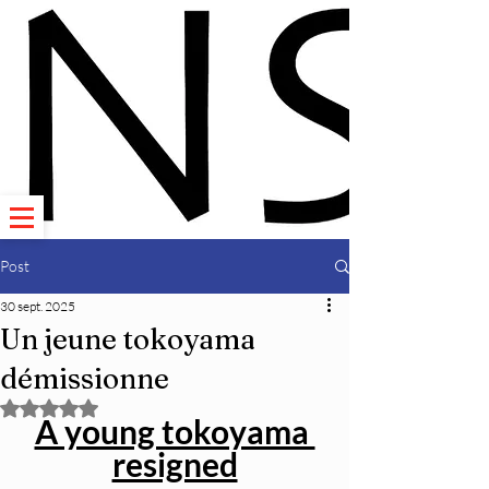
Post
30 sept. 2025
Un jeune tokoyama
démissionne
Noté NaN étoiles sur 5.
A young tokoyama 
resigned