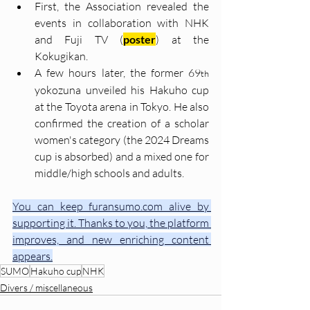
First, the Association revealed the 
events in collaboration with NHK 
and Fuji TV (
poster
) at the 
Kokugikan.
A few hours later, the former 69
th
yokozuna unveiled his Hakuho cup 
at the Toyota arena in Tokyo. He also 
confirmed the creation of a scholar 
women's category (the 2024 Dreams 
cup is absorbed) and a mixed one for 
middle/high schools and adults.
You can keep furansumo.com alive by 
supporting it. Thanks to you, the platform 
improves, and new enriching content 
appears.
SUMO
Hakuho cup
NHK
Divers / miscellaneous