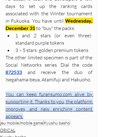
days to set up the ranking cards 
associated with the Winter tournament 
in Fukuoka. You have until 
Wednesday, 
December 31
 to "buy" the packs:
1 and 2 stars (or even three): 
standard purple tokens
3 > 5 stars: golden premium tokens
The other limited specimen is part of the 
Social Networks series. Dial the code 
872533
 and receive the duo of 
Isegahama-beya, Atamifuji and Hakuoho.
You can keep furansumo.com alive by 
supporting it. Thanks to you, the platform 
improves, and new enriching content 
appears.
jeu mobile/mobile game
Kyushu basho
ORICAL
Kyushu basho