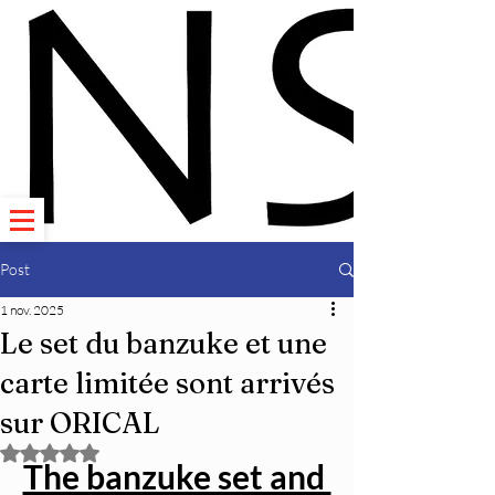
Post
1 nov. 2025
Le set du banzuke et une
carte limitée sont arrivés
sur ORICAL
Noté NaN étoiles sur 5.
The banzuke set and 