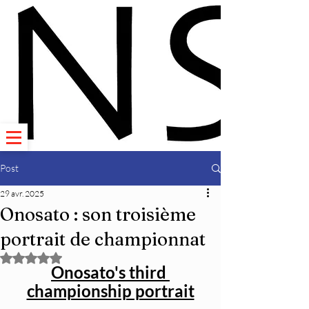
Post
29 avr. 2025
Onosato : son troisième
portrait de championnat
Noté NaN étoiles sur 5.
Onosato's third 
championship portrait