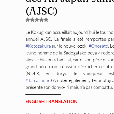
(AJSC)
Noté NaN étoiles sur 5.
Le Kokugikan accueillait aujourd’hui le tournoi
#Kotozakura
 sur le nouvel ozeki 
#Onosato
. Le
jeune homme de la Sadogatake-beya « redore
ainsi le blason » familial, car ni son père ni son
grand-père n’ont réussi à décrocher ce titre.
#Tamashoho
) À noter également, Terunofuji a
présenté son dohyo-iri mais n’a pas combattu.
ENGLISH TRANSLATION