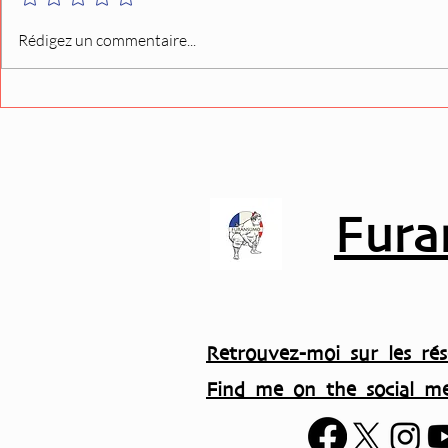
Nicholas Tarasenko (Eisei)
L’ancien l
Rédigez un commentaire...
dresse le bilan de sa
quitte l’Ass
première semaine à l’école
du sumo
Fura
Retrouvez-moi sur les rés
Find me on the social me