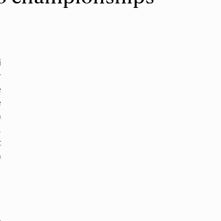
 
annuel AJSC. La finale a été remportée par 
 
 
 
 
(NDLR, en Juryo, le vainqueur est 
 