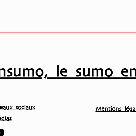
utteur Akiseyama
Takadagawa-beya : une
ociation !!
recrue atypique qui défie
les standards avant le Ak
basho en septembre…
nsumo, le sumo en
eaux sociaux
Mentions légal
dias