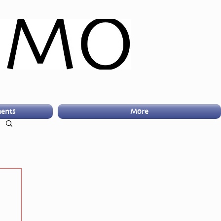
ents
More