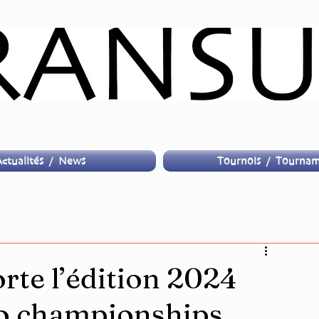
ctualités / News
Tournois / Tournam
te l’édition 2024
mo championships