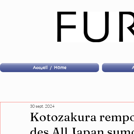
Accueil / Home
A
30 sept. 2024
Kotozakura rempor
des All Japan su