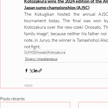
Kotozakura wins the 2024 edition of the All
Japan sumo championships (AJSC)
The Kokugikan hosted the annual AJSC
tournament today. The final was won by
Kotozakura over the new ozeki Onosato. Th
family image", because neither his father nor 
note, in Juryo, the winner is Tamashoho) Also 
not fight.
SUMO
Onosato
Kotozakura
Divers / miscellaneous
Posts récents