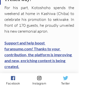
For his part, Kotoshoho spends the 
weekend at home in Kashiwa (Chiba) to 
celebrate his promotion to sekiwake. In 
front of 170 guests, he proudly unveiled 
his new ceremonial apron.
Support and help boost 
furansumo.com! Thanks to your 
contribution, the platform is improving 
and new, enriching content is being 
created.
Facebook
Instagram
Twitter
Nagoya basho
Kotozakura
Nagoya basho
Divers / miscellaneous