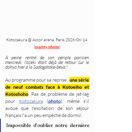
Kotozakura @ Accor arena, Paris 2026-06-14 
(
ma/my photo
)
À peine rentré de son périple parisien 
mercredi, l'ozeki était déjà de retour sur le 
dohyo hier à la Sadogatake-beya ! 
Au programme pour sa reprise : 
une série 
de neuf combats face à Kotoeiho et 
Kotoshoho
. Pas de problème de jet-lag 
pour 
Kotozakura
 (
photo
), même s'il 
avoue que l'excitation de son séjour 
français l'a un peu empêché de dormir.
Impossible d'oublier notre dernière 