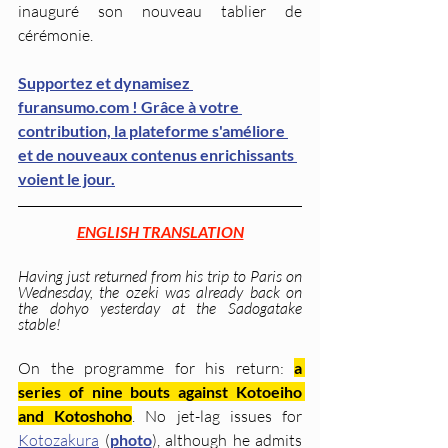
inauguré son nouveau tablier de 
cérémonie.
Supportez et dynamisez 
furansumo.com ! Grâce à votre 
contribution, la plateforme s'améliore 
et de nouveaux contenus enrichissants 
voient le jour.
ENGLISH TRANSLATION
Having just returned from his trip to Paris on 
Wednesday, the ozeki was already back on 
the dohyo yesterday at the Sadogatake 
stable!
On the programme for his return: 
a 
series of nine bouts against Kotoeiho 
and Kotoshoho
. No jet-lag issues for 
Kotozakura
 (
photo
), although he admits 