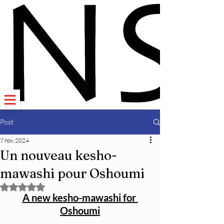
Post
7 nov. 2024
Un nouveau kesho-
mawashi pour Oshoumi
Noté NaN étoiles sur 5.
A new kesho-mawashi for 
Oshoumi