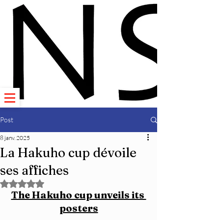
Post
8 janv. 2025
La Hakuho cup dévoile
ses affiches
Noté NaN étoiles sur 5.
The Hakuho cup unveils its 
posters