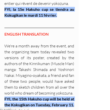
entier qui rêvent de devenir yokozuna.
FYI, la 15e Hakuho cup se tiendra au 
Kokugikan le mardi 11 février.
ENGLISH TRANSLATION
We're a month away from the event, and 
the organizing team today revealed two 
versions of its poster, created by the 
authors of the Kinnikuman (Muscle Man) 
manga: Takashi Shimada and Yoshinori 
Nakai. Miyagino-oyakata, a friend and fan 
of these two people, would have asked 
them to sketch children from all over the 
world who dream of becoming yokozuna.
FYI, the 15th Hakuho cup will be held at 
the Kokugikan on Tuesday, February 11.