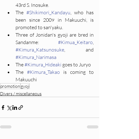
43rd S. Inosuke.
The 
#Shikimori_Kandayu
, who has 
been since 2009 in Makuuchi, is 
promoted to san'yaku.
Three of Jonidan's gyoji are bred in 
Sandanme: 
#Kimua_Keitaro
, 
#Kimura_Katsunosuke
, and 
#Kimura_Narimasa
The 
#Kimura_Hideaki
 goes to Juryo
The 
#Kimura_Takao
 is coming to 
Makuuchi
promotion
gyoji
Divers / miscellaneous