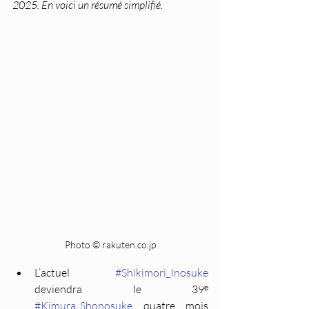
2025. En voici un résumé simplifié.
Photo © rakuten.co.jp
L’actuel 
#Shikimori_Inosuke
deviendra le 39ᵉ 
#Kimura_Shonosuke
 quatre mois 