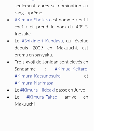
seulement après sa nomination au 
rang suprême.
#Kimura_Shotaro
 est nommé « petit 
chef » et prend le nom du 43ᵉ S. 
Inosuke.
Le 
#Shikimori_Kandayu
, qui évolue 
depuis 2009 en Makuuchi, est 
promu en san’yaku.
Trois gyoji de Jonidan sont élevés en 
Sandanme : 
#Kimua_Keitaro
, 
#Kimura_Katsunosuke
 et 
#Kimura_Narimasa
Le 
#Kimura_Hideaki
 passe en Juryo
Le 
#Kimura_Takao
 arrive en 
Makuuchi