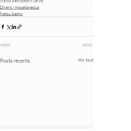
Natsu basho
BBM cards
Divers / miscellaneous
Natsu basho
Posts récents
Voir tout