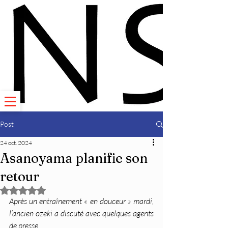
Post
24 oct. 2024
Asanoyama planifie son
retour
Noté NaN étoiles sur 5.
Après un entraînement « en douceur » mardi, 
l’ancien ozeki a discuté avec quelques agents 
de presse.