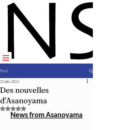
Post
22 déc. 2024
Des nouvelles
d’Asanoyama
Noté NaN étoiles sur 5.
News from Asanoyama