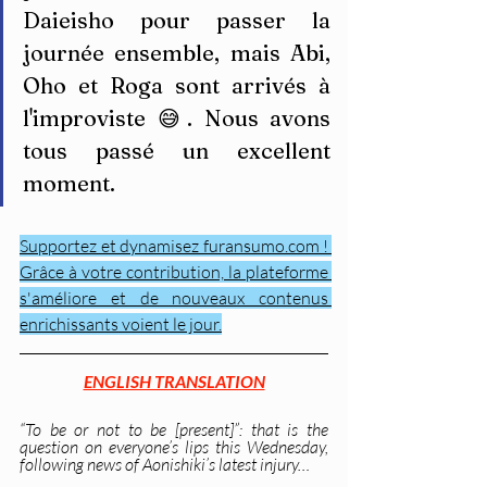
Daieisho pour passer la 
journée ensemble, mais Abi, 
Oho et Roga sont arrivés à 
l'improviste 😅. Nous avons 
tous passé un excellent 
moment.
Supportez et dynamisez furansumo.com ! 
Grâce à votre contribution, la plateforme 
s'améliore et de nouveaux contenus 
enrichissants voient le jour.
ENGLISH TRANSLATION
“To be or not to be [present]”: that is the 
question on everyone’s lips this Wednesday, 
following news of Aonishiki’s latest injury…