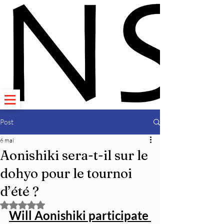
Post
6 mai
Aonishiki sera-t-il sur le
dohyo pour le tournoi
d’été ?
Noté NaN étoiles sur 5.
Will Aonishiki participate 