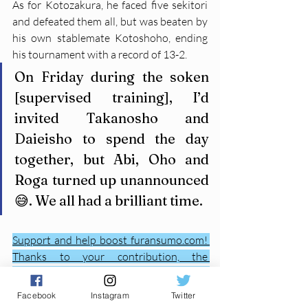
As for Kotozakura, he faced five sekitori 
and defeated them all, but was beaten by 
his own stablemate Kotoshoho, ending 
his tournament with a record of 13-2.
On Friday during the soken 
[supervised training], I’d 
invited Takanosho and 
Daieisho to spend the day 
together, but Abi, Oho and 
Roga turned up unannounced 
😅. We all had a brilliant time.
Support and help boost furansumo.com! 
Thanks to your contribution, the 
platform is improving and new, enriching 
content is being created.
Facebook
Instagram
Twitter