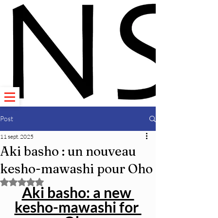
Post
11 sept. 2025
Aki basho : un nouveau
kesho-mawashi pour Oho
Noté NaN étoiles sur 5.
Aki basho: a new 
kesho-mawashi for 