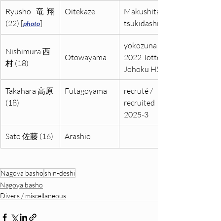
Ryusho 竜翔 
Oitekaze
Makushita 60 
(22) [
]
tsukidashi
photo
yokozuna 
Nishimura 西
Otowayama
2022 Tottori 
村 (18)
Johoku HS
Takahara 高原 
Futagoyama
recruté / 
(18)
recruited 
2025-3
Sato 佐藤 (16)
Arashio
Nagoya basho
shin-deshi
Nagoya basho
Divers / miscellaneous