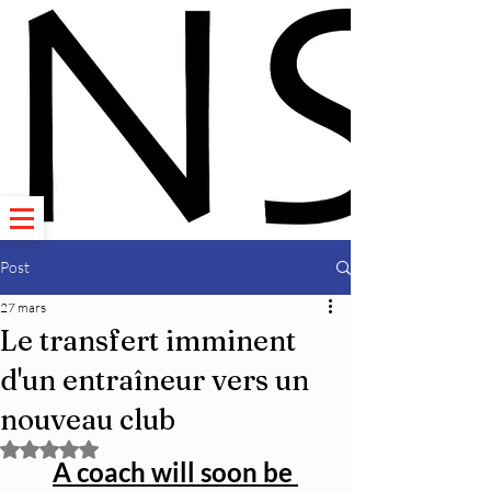
Post
27 mars
Le transfert imminent
d'un entraîneur vers un
nouveau club
Noté NaN étoiles sur 5.
A coach will soon be 