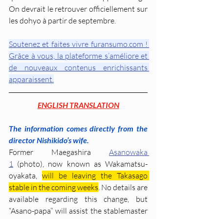
On devrait le retrouver officiellement sur 
les dohyo à partir de septembre.
Soutenez et faites vivre furansumo.com ! 
Grâce à vous, la plateforme s’améliore et 
de nouveaux contenus enrichissants 
apparaissent.
ENGLISH TRANSLATION
The information comes directly from the 
director Nishikido’s wife.
Former Maegashira 
Asanowaka 
1
 (photo), now known as Wakamatsu-
oyakata, 
will be leaving the Takasago 
stable in the coming weeks
. No details are 
available regarding this change, but 
“Asano-papa” will assist the stablemaster 