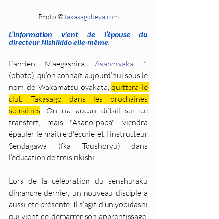
Photo © 
takasagobeya.com
L’information vient de l’épouse du 
directeur Nishikido elle-même.
L’ancien Maegashira 
Asanowaka 1
(photo), qu’on connaît aujourd’hui sous le 
nom de Wakamatsu-oyakata, 
quittera le 
club Takasago dans les prochaines 
semaines
. On n’a aucun détail sur ce 
transfert, mais "Asano-papa" viendra 
épauler le maître d'écurie et l'instructeur 
Sendagawa (fka Toushoryu) dans 
l’éducation de trois rikishi.
Lors de la célébration du senshuraku 
dimanche dernier, un nouveau disciple a 
aussi été présenté. Il s’agit d’un yobidashi 
qui vient de démarrer son apprentissage. 