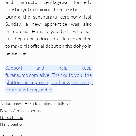
and instructor Sendagawa (formerly 
Toushoryu) in training three rikishi.
During the senshuraku ceremony last 
Sunday, a new apprentice was also 
introduced. He is a yobidashi who has 
just begun his education. He is expected 
to make his official debut on the dohyo in 
September.
Support and help keep 
furansumo.com alive! Thanks to you, the 
platform is improving and new, enriching 
content is being added.
Natsu basho
Haru basho
oyakata
heya
Divers / miscellaneous
Natsu basho
Haru basho